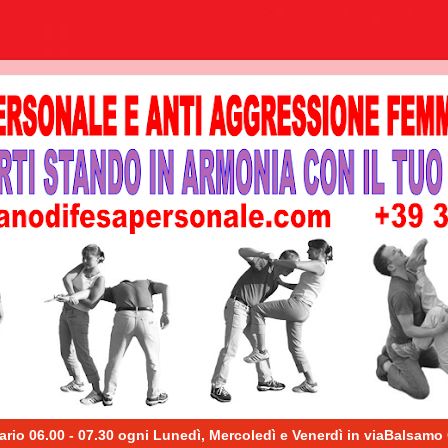
06.00 - 07.30 ogni Lunedì, Mercoledì e Venerdì in viaBalsamo Crivel