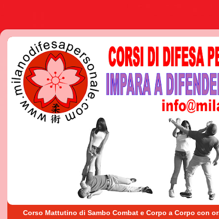
Corso Mattutino di Sambo Combat e Corpo a Corpo con orario 