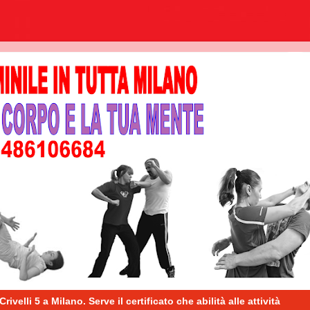
li 5 a Milano. Serve il certificato che abilità alle attività