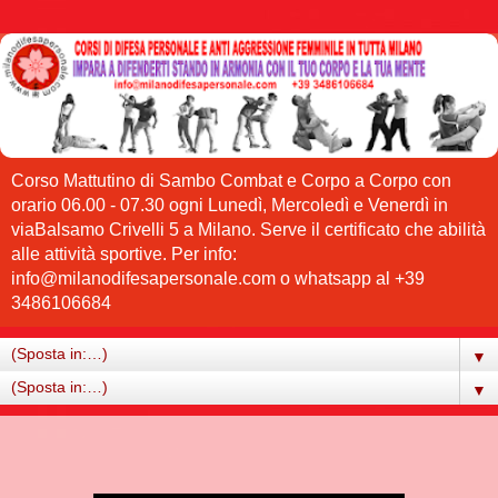
Corso Mattutino di Sambo Combat e Corpo a Corpo con
orario 06.00 - 07.30 ogni Lunedì, Mercoledì e Venerdì in
viaBalsamo Crivelli 5 a Milano. Serve il certificato che abilità
alle attività sportive. Per info:
info@milanodifesapersonale.com o whatsapp al +39
3486106684
▼
▼