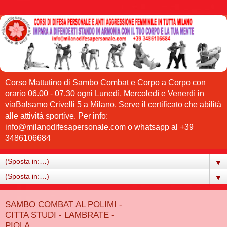
Corso Mattutino di Sambo Combat e Corpo a Corpo con
orario 06.00 - 07.30 ogni Lunedì, Mercoledì e Venerdì in
viaBalsamo Crivelli 5 a Milano. Serve il certificato che abilità
alle attività sportive. Per info:
info@milanodifesapersonale.com o whatsapp al +39
3486106684
▼
▼
SAMBO COMBAT AL POLIMI -
CITTA STUDI - LAMBRATE -
PIOLA